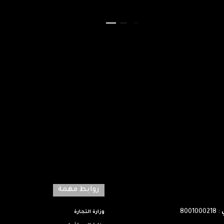
روابط مهمة
: 8001000218
وزارة التجارة