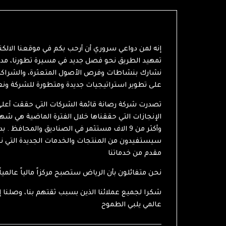
إنه لمن دواعي سروري أن أرحب بكم في موقعنا الالكتر
نشارك بنشاطات وفرص الأصول المتعثرة، والشراكات
على تطوير استراتيجيات جديدة ومتطورة للشركة ون
الإنجازات التي حققناها خلال الفترة الماضية هي شه
وأكثر من 9 الاف مستثمر في الصناديق والمحاف
سيستفيدون من المنتجات والخدمات الجديدة التي 
مقدم من خدماتنا
.نحن متفائلون بأن الرياض ستصبح مركزاً مالياً عالميا
عالمي يلبي الطموح