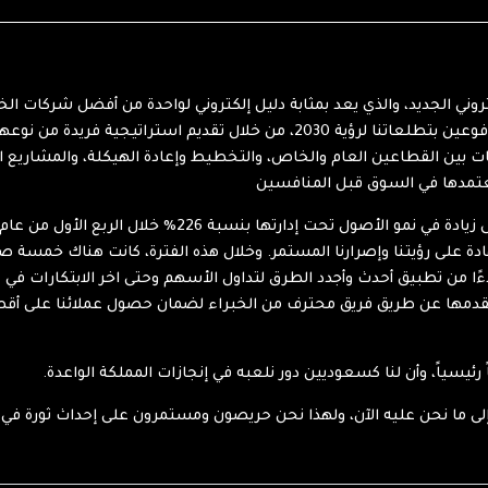
وني الجديد، والذي يعد بمثابة دليل إلكتروني لواحدة من أفضل شركات الخ
تمهيد الطريق نحو فصل جديد في مسيرة تطورنا، مدفوعين بتطلعاتنا لرؤية 2030، من خلال
 بين القطاعين العام والخاص، والتخطيط وإعادة الهيكلة، والمشاريع 
عتمدها في السوق قبل المنافسين
ادة على رؤيتنا وإصرارنا المستمر. وخلال هذه الفترة، كانت هناك خمسة 
ظ . بدءًا من تطبيق أحدث وأجدد الطرق لتداول الأسهم وحتى اخر الابتكارات في
نقدمها عن طريق فريق محترف من الخبراء لضمان حصول عملائنا على أ
ً رئيسياً، وأن لنا كسعوديين دور نلعبه في إنجازات المملكة الواعدة