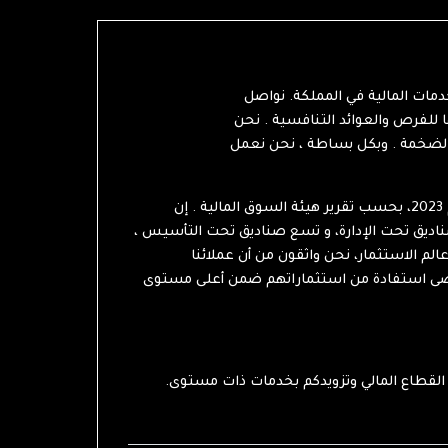
دمات المالية في المملكة. نواصل
 تقديم استراتيجية فريدة من نوعها للفرص والعوائد التنافسية . نحن
الضخمة . وبكل بساطة ، نحن نعمل
تصدرت شركة رصانة قائمة الشركات التي حققت أعلى زيادة في نمو الأصول تحت إدارتها بنسبة 226% خلال الربع الأول من عام 2023، بحسب تقرير هيئة السوق المالية . إن
صناديق تحت الإدارة، و تسع صناديق تحت التأسيس ،
 عالم الاستثمار، نحن واثقون من أن عملائنا
قصى استفادة من استثماراتهم ضمن أعلى مستوى
.شكرا لجميع عملائنا الذين بسبب ثقتهم بنا، وصلنا إلى ما نحن عليه الآن، ولهذا نحن حريصون ومستمرون على إحداث ثورة في القطاع المالي وتزويدكم بخدمات ذات مستوى